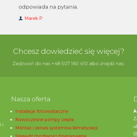
odpowiada na pytania.
Marek P
Chcesz dowiedzieć się więcej?
Zadzwoń do nas +48 507 160 410 albo znajdź nas:
Nasza oferta
A
Instalacje fotowoltaiczne
Z
Nowoczesne pompy ciepła
 i
u
Montaż i serwis systemów klimatyzacji
0
Sprawdź możliwości finansowania