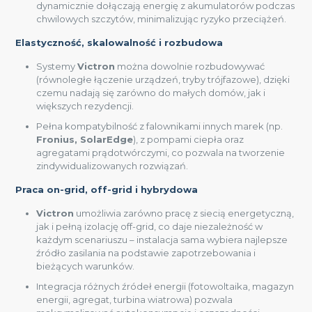
dynamicznie dołączają energię z akumulatorów podczas
chwilowych szczytów, minimalizując ryzyko przeciążeń.
Elastyczność, skalowalność i rozbudowa
Systemy
Victron
można dowolnie rozbudowywać
(równoległe łączenie urządzeń, tryby trójfazowe), dzięki
czemu nadają się zarówno do małych domów, jak i
większych rezydencji.
Pełna kompatybilność z falownikami innych marek (np.
Fronius, SolarEdge
), z pompami ciepła oraz
agregatami prądotwórczymi, co pozwala na tworzenie
zindywidualizowanych rozwiązań.
Praca on-grid, off-grid i hybrydowa
Victron
umożliwia zarówno pracę z siecią energetyczną,
jak i pełną izolację off-grid, co daje niezależność w
każdym scenariuszu – instalacja sama wybiera najlepsze
źródło zasilania na podstawie zapotrzebowania i
bieżących warunków.
Integracja różnych źródeł energii (fotowoltaika, magazyn
energii, agregat, turbina wiatrowa) pozwala