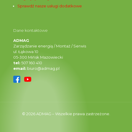
Sprawdź nasze usługi dodatkowe
Dane kontaktowe
ADMAG
Zarządzanie energią / Montaż / Serwis
ul. Łąkowa 10
05-300 Mińsk Mazowiecki
tel:
507 160 410
email:
biuro@admag.pl
© 2026 ADMAG – Wszelkie prawa zastrzeżone.