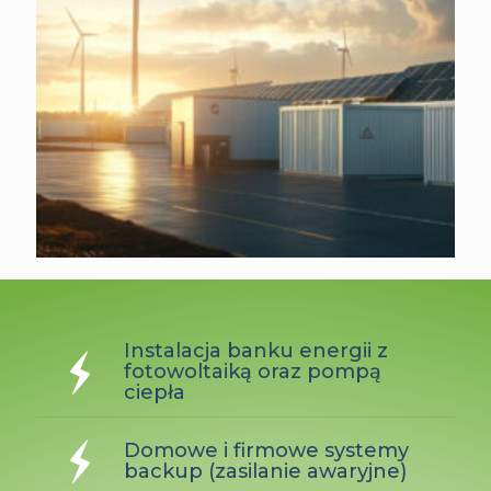
Instalacja banku energii z
fotowoltaiką oraz pompą
ciepła
Domowe i firmowe systemy
backup (zasilanie awaryjne)