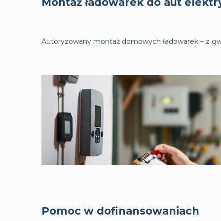
Montaż ładowarek do aut elekt
Autoryzowany montaż domowych ładowarek – z gwa
Pomoc w dofinansowaniach