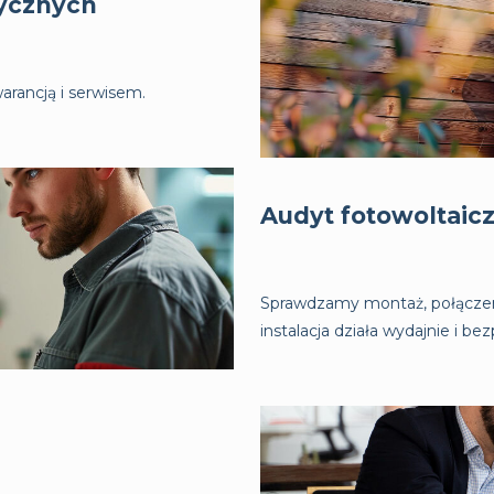
rycznych
rancją i serwisem.
Audyt fotowoltaic
Sprawdzamy montaż, połączeni
instalacja działa wydajnie i bez