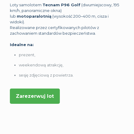
Loty samolotem
Tecnam P96 Golf
(dwumiejscowy, 195
km/h, panoramiczne okna)
lub
motoparalotnią
(wysokość 200–400 m, cisza i
widoki).
Realizowane przez certyfikowanych pilotów z
zachowaniem standardów bezpieczeństwa.
Idealne na:
prezent,
weekendową atrakcję,
sesję zdjęciową z powietrza.
Zarezerwuj lot