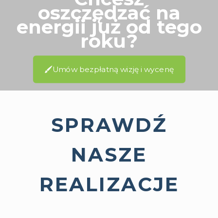
oszczędzać na
energii już od tego
roku?
Umów bezpłatną wizję i wycenę
SPRAWDŹ
NASZE
REALIZACJE