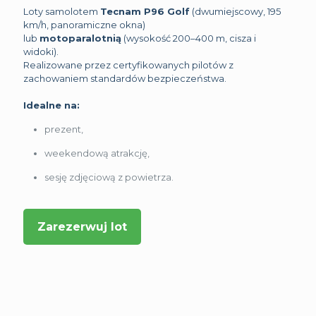
Loty samolotem
Tecnam P96 Golf
(dwumiejscowy, 195
km/h, panoramiczne okna)
lub
motoparalotnią
(wysokość 200–400 m, cisza i
widoki).
Realizowane przez certyfikowanych pilotów z
zachowaniem standardów bezpieczeństwa.
Idealne na:
prezent,
weekendową atrakcję,
sesję zdjęciową z powietrza.
Zarezerwuj lot